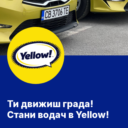
Ти движиш града! 
Стани водач в Yellow!